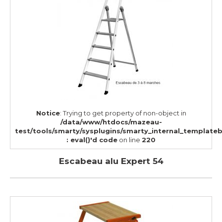
Notice
: Trying to get property of non-object in
/data/www/htdocs/mazeau-
test/tools/smarty/sysplugins/smarty_internal_template
: eval()'d code
on line
220
Escabeau alu Expert 54