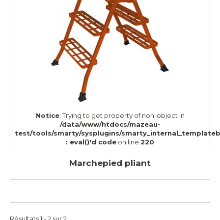
Notice
: Trying to get property of non-object in
/data/www/htdocs/mazeau-
test/tools/smarty/sysplugins/smarty_internal_template
: eval()'d code
on line
220
Marchepied pliant
Résultats 1 - 2 sur 2.