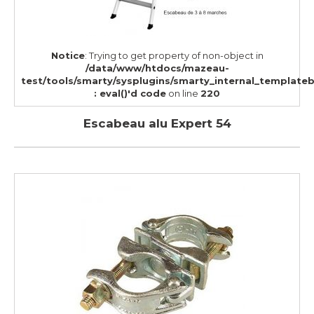
Notice
: Trying to get property of non-object in
/data/www/htdocs/mazeau-
test/tools/smarty/sysplugins/smarty_internal_template
: eval()'d code
on line
220
Escabeau alu Expert 54