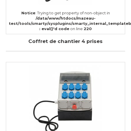
Notice
: Trying to get property of non-object in
/data/www/htdocs/mazeau-
test/tools/smarty/sysplugins/smarty_internal_template
: eval()'d code
on line
220
Coffret de chantier 4 prises