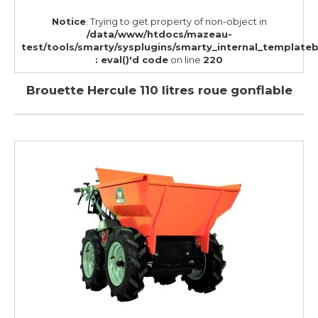
Notice
: Trying to get property of non-object in
/data/www/htdocs/mazeau-
test/tools/smarty/sysplugins/smarty_internal_template
: eval()'d code
on line
220
Brouette Hercule 110 litres roue gonflable