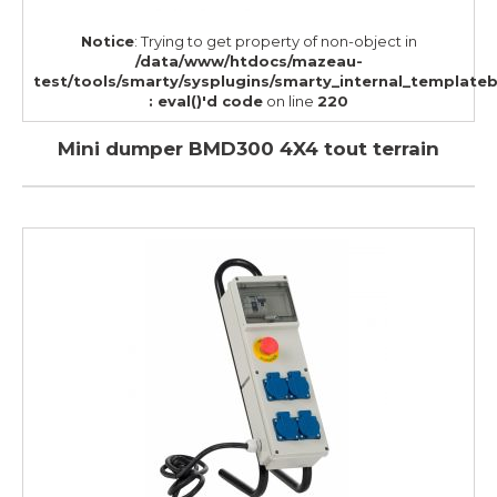
Notice
: Trying to get property of non-object in
/data/www/htdocs/mazeau-
test/tools/smarty/sysplugins/smarty_internal_template
: eval()'d code
on line
220
Mini dumper BMD300 4X4 tout terrain