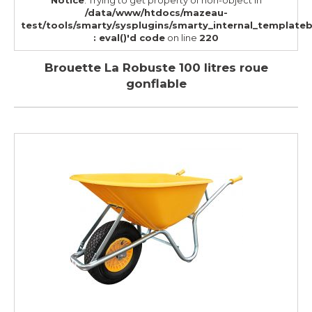
Notice
: Trying to get property of non-object in
/data/www/htdocs/mazeau-
test/tools/smarty/sysplugins/smarty_internal_template
: eval()'d code
on line
220
Brouette La Robuste 100 litres roue
gonflable