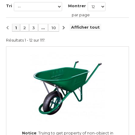
Tri
Montrer
par page
Afficher tout
1
2
3
...
10
Résultats 1 - 12 sur 117.
Notice
: Trying to get property of non-object in