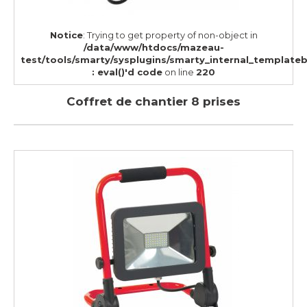
Notice
: Trying to get property of non-object in
/data/www/htdocs/mazeau-
test/tools/smarty/sysplugins/smarty_internal_template
: eval()'d code
on line
220
Coffret de chantier 8 prises