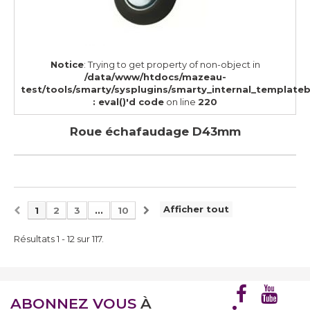
Notice
: Trying to get property of non-object in
/data/www/htdocs/mazeau-
test/tools/smarty/sysplugins/smarty_internal_template
: eval()'d code
on line
220
Roue échafaudage D43mm
Afficher tout
1
2
3
...
10
Résultats 1 - 12 sur 117.
ABONNEZ VOUS
À