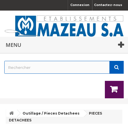
Connexion
Contactez-nous
MENU
Outillage / Pieces Detachees
PIECES
DETACHEES