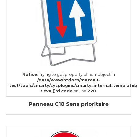
Notice
: Trying to get property of non-object in
/data/www/htdocs/mazeau-
test/tools/smarty/sysplugins/smarty_internal_template
: eval()'d code
on line
220
Panneau C18 Sens prioritaire