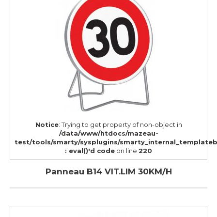
Notice
: Trying to get property of non-object in
/data/www/htdocs/mazeau-
test/tools/smarty/sysplugins/smarty_internal_template
: eval()'d code
on line
220
Panneau B14 VIT.LIM 30KM/H