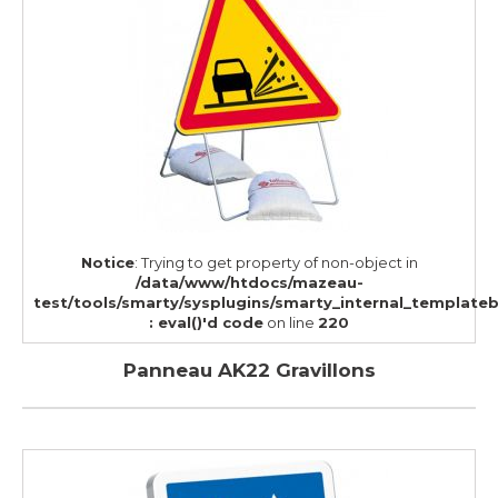
Notice
: Trying to get property of non-object in
/data/www/htdocs/mazeau-
test/tools/smarty/sysplugins/smarty_internal_template
: eval()'d code
on line
220
Panneau AK22 Gravillons