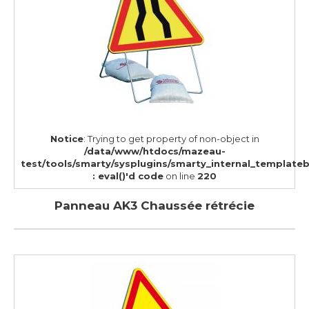
Notice
: Trying to get property of non-object in
/data/www/htdocs/mazeau-
test/tools/smarty/sysplugins/smarty_internal_template
: eval()'d code
on line
220
Panneau AK3 Chaussée rétrécie