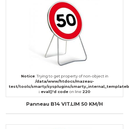
Notice
: Trying to get property of non-object in
/data/www/htdocs/mazeau-
test/tools/smarty/sysplugins/smarty_internal_template
: eval()'d code
on line
220
Panneau B14 VIT.LIM 50 KM/H