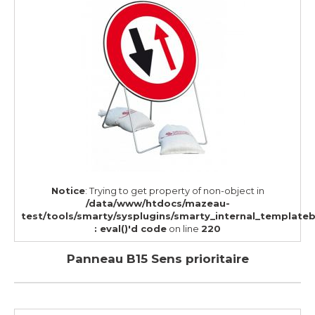
Notice
: Trying to get property of non-object in
/data/www/htdocs/mazeau-
test/tools/smarty/sysplugins/smarty_internal_template
: eval()'d code
on line
220
Panneau B15 Sens prioritaire