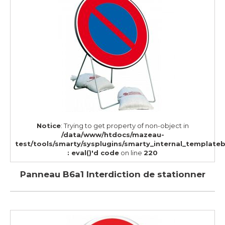
Notice
: Trying to get property of non-object in
/data/www/htdocs/mazeau-
test/tools/smarty/sysplugins/smarty_internal_template
: eval()'d code
on line
220
Panneau B6a1 Interdiction de stationner