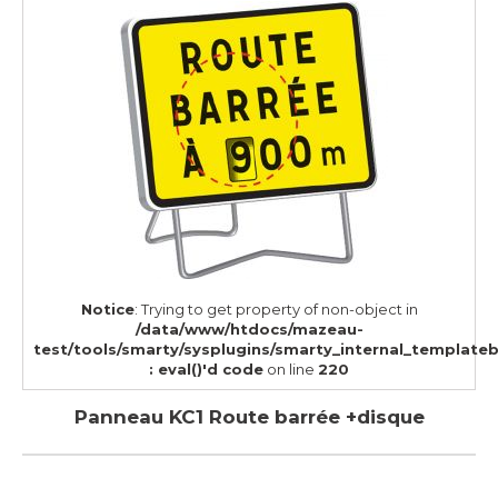
Notice
: Trying to get property of non-object in
/data/www/htdocs/mazeau-
test/tools/smarty/sysplugins/smarty_internal_template
: eval()'d code
on line
220
Panneau KC1 Route barrée +disque