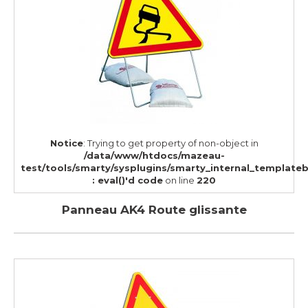
Notice
: Trying to get property of non-object in
/data/www/htdocs/mazeau-
test/tools/smarty/sysplugins/smarty_internal_template
: eval()'d code
on line
220
Panneau AK4 Route glissante