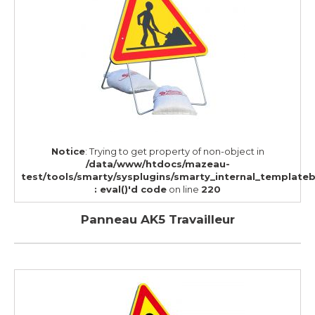
Notice
: Trying to get property of non-object in
/data/www/htdocs/mazeau-
test/tools/smarty/sysplugins/smarty_internal_template
: eval()'d code
on line
220
Panneau AK5 Travailleur