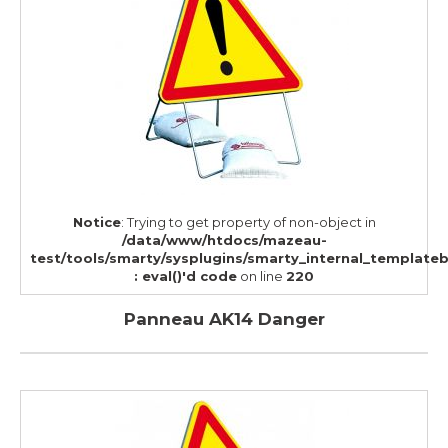
Notice
: Trying to get property of non-object in
/data/www/htdocs/mazeau-
test/tools/smarty/sysplugins/smarty_internal_template
: eval()'d code
on line
220
Panneau AK14 Danger