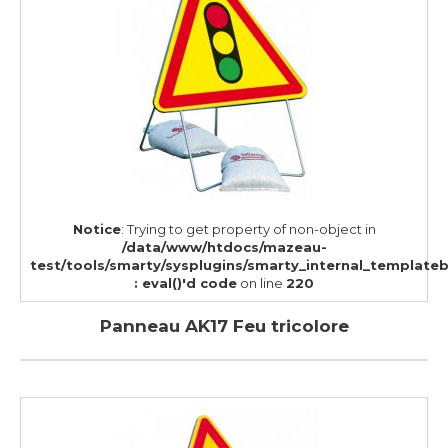
Notice
: Trying to get property of non-object in
/data/www/htdocs/mazeau-
test/tools/smarty/sysplugins/smarty_internal_template
: eval()'d code
on line
220
Panneau AK17 Feu tricolore