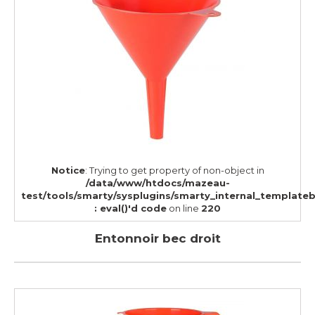
Notice
: Trying to get property of non-object in
/data/www/htdocs/mazeau-
test/tools/smarty/sysplugins/smarty_internal_template
: eval()'d code
on line
220
Entonnoir bec droit