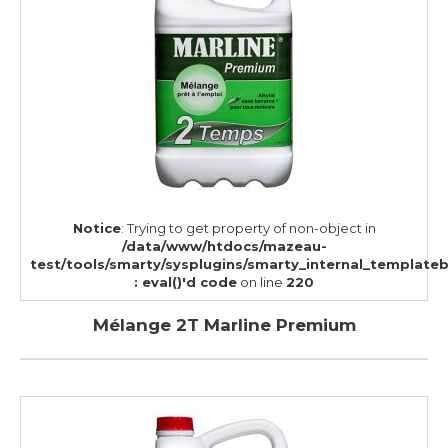
Notice
: Trying to get property of non-object in
/data/www/htdocs/mazeau-
test/tools/smarty/sysplugins/smarty_internal_template
: eval()'d code
on line
220
Mélange 2T Marline Premium