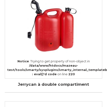
Notice
: Trying to get property of non-object in
/data/www/htdocs/mazeau-
test/tools/smarty/sysplugins/smarty_internal_template
: eval()'d code
on line
220
Jerrycan à double compartiment