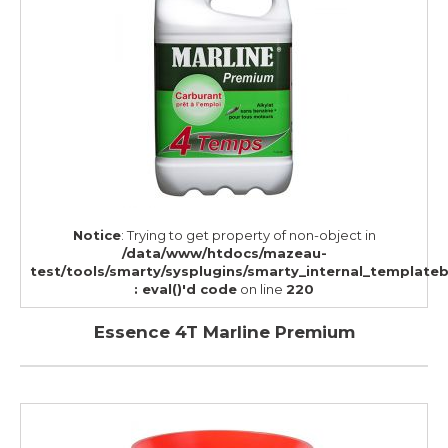
Notice
: Trying to get property of non-object in
/data/www/htdocs/mazeau-
test/tools/smarty/sysplugins/smarty_internal_template
: eval()'d code
on line
220
Essence 4T Marline Premium