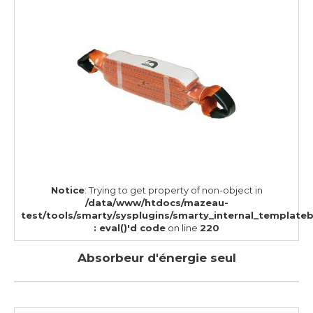
Notice
: Trying to get property of non-object in
/data/www/htdocs/mazeau-
test/tools/smarty/sysplugins/smarty_internal_template
: eval()'d code
on line
220
Absorbeur d'énergie seul