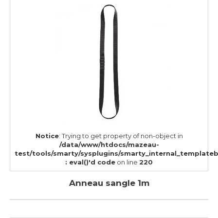
Notice
: Trying to get property of non-object in
/data/www/htdocs/mazeau-
test/tools/smarty/sysplugins/smarty_internal_template
: eval()'d code
on line
220
Anneau sangle 1m