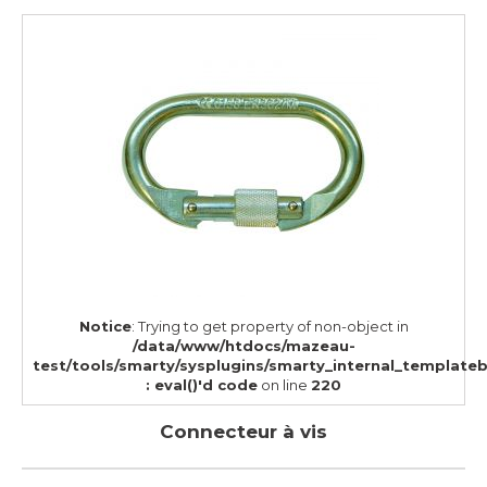
Notice
: Trying to get property of non-object in
/data/www/htdocs/mazeau-
test/tools/smarty/sysplugins/smarty_internal_template
: eval()'d code
on line
220
Connecteur à vis