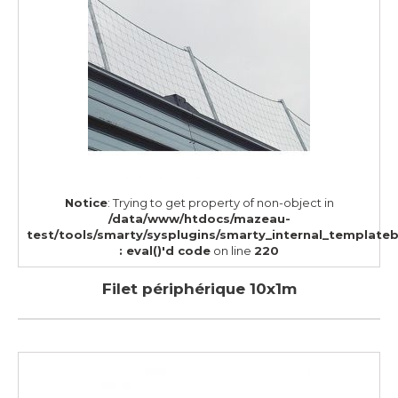
Notice
: Trying to get property of non-object in
/data/www/htdocs/mazeau-
test/tools/smarty/sysplugins/smarty_internal_template
: eval()'d code
on line
220
Filet périphérique 10x1m