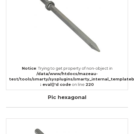
Notice
: Trying to get property of non-object in
/data/www/htdocs/mazeau-
test/tools/smarty/sysplugins/smarty_internal_template
: eval()'d code
on line
220
Pic hexagonal