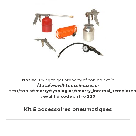
Notice
: Trying to get property of non-object in
/data/www/htdocs/mazeau-
test/tools/smarty/sysplugins/smarty_internal_template
: eval()'d code
on line
220
Kit 5 accessoires pneumatiques