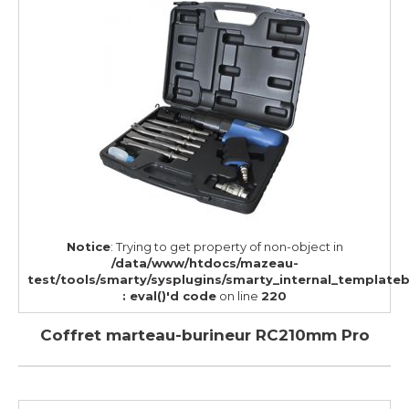
Notice
: Trying to get property of non-object in
/data/www/htdocs/mazeau-
test/tools/smarty/sysplugins/smarty_internal_template
: eval()'d code
on line
220
Coffret marteau-burineur RC210mm Pro