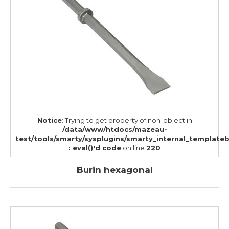
Notice
: Trying to get property of non-object in
/data/www/htdocs/mazeau-
test/tools/smarty/sysplugins/smarty_internal_template
: eval()'d code
on line
220
Burin hexagonal