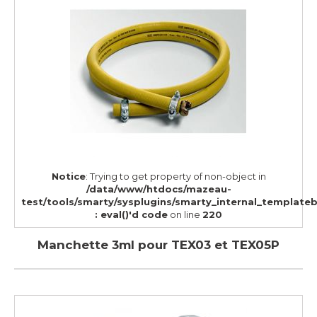
Notice
: Trying to get property of non-object in
/data/www/htdocs/mazeau-
test/tools/smarty/sysplugins/smarty_internal_template
: eval()'d code
on line
220
Manchette 3ml pour TEX03 et TEX05P