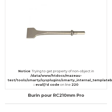
Notice
: Trying to get property of non-object in
/data/www/htdocs/mazeau-
test/tools/smarty/sysplugins/smarty_internal_template
: eval()'d code
on line
220
Burin pour RC210mm Pro