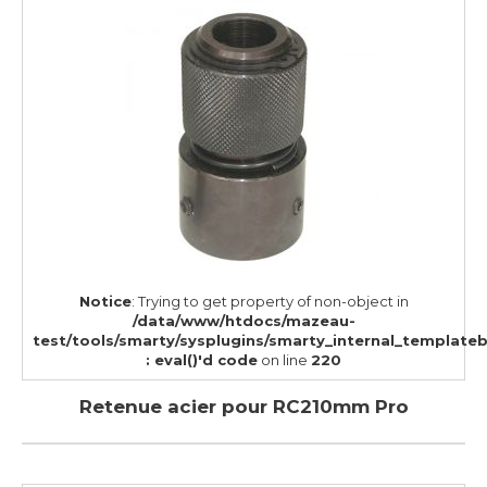
Notice
: Trying to get property of non-object in
/data/www/htdocs/mazeau-
test/tools/smarty/sysplugins/smarty_internal_template
: eval()'d code
on line
220
Retenue acier pour RC210mm Pro