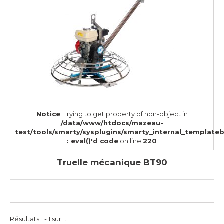
Notice
: Trying to get property of non-object in
/data/www/htdocs/mazeau-
test/tools/smarty/sysplugins/smarty_internal_template
: eval()'d code
on line
220
Truelle mécanique BT90
Résultats 1 - 1 sur 1.