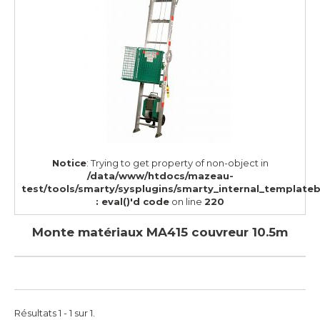
Notice
: Trying to get property of non-object in
/data/www/htdocs/mazeau-
test/tools/smarty/sysplugins/smarty_internal_template
: eval()'d code
on line
220
Monte matériaux MA415 couvreur 10.5m
Résultats 1 - 1 sur 1.