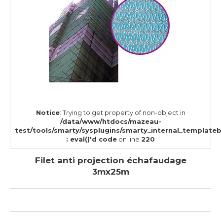
Notice
: Trying to get property of non-object in
/data/www/htdocs/mazeau-
test/tools/smarty/sysplugins/smarty_internal_template
: eval()'d code
on line
220
Filet anti projection échafaudage
3mx25m