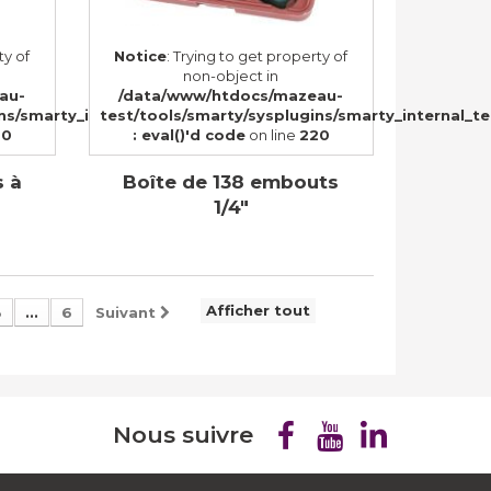
ty of
Notice
: Trying to get property of
non-object in
au-
/data/www/htdocs/mazeau-
57)
ins/smarty_internal_templatebase.php(157)
test/tools/smarty/sysplugins/smarty_internal_t
20
: eval()'d code
on line
220
s à
Boîte de 138 embouts
1/4"
Afficher tout
3
...
6
Suivant
Nous suivre