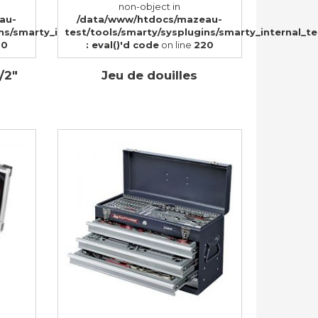
non-object in
au-
/data/www/htdocs/mazeau-
57)
ins/smarty_internal_templatebase.php(157)
test/tools/smarty/sysplugins/smarty_internal_t
20
: eval()'d code
on line
220
/2"
Jeu de douilles