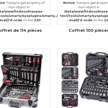
ice
: Trying to get property of
Notice
: Trying to get proper
non-object in
non-object in
ata/www/htdocs/mazeau-
/data/www/htdocs/maze
tools/smarty/sysplugins/smarty_internal_templatebase.php(1
test/tools/smarty/sysplug
 eval()'d code
on line
220
: eval()'d code
on line
2
offret de 114 pièces
Coffret 100 pièce