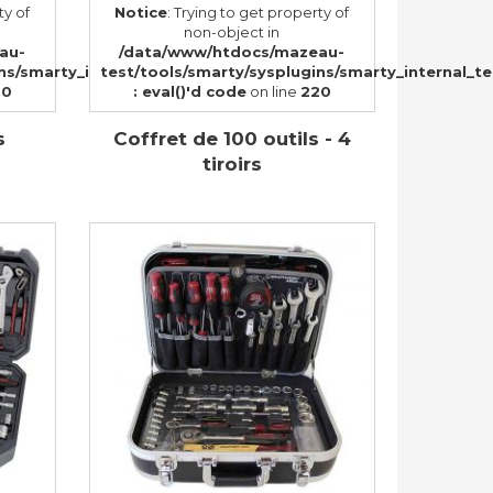
ty of
Notice
: Trying to get property of
non-object in
au-
/data/www/htdocs/mazeau-
57)
ins/smarty_internal_templatebase.php(157)
test/tools/smarty/sysplugins/smarty_internal_t
20
: eval()'d code
on line
220
s
Coffret de 100 outils - 4
tiroirs