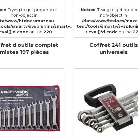
ice
: Trying to get property of
Notice
: Trying to get proper
non-object in
non-object in
ata/www/htdocs/mazeau-
/data/www/htdocs/maze
tools/smarty/sysplugins/smarty_internal_templatebase.php(1
test/tools/smarty/sysplug
 eval()'d code
on line
220
: eval()'d code
on line
2
fret d'outils complet
Coffret 241 outils
mixtes 197 pièces
universels