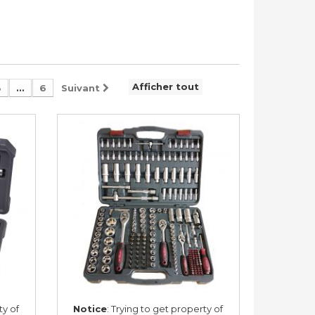
Afficher tout
3
...
6
Suivant
ty of
Notice
: Trying to get property of