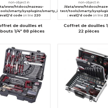
non-object in
non-object in
ata/www/htdocs/mazeau-
/data/www/htdocs/maze
tools/smarty/sysplugins/smarty_internal_templatebase.php(1
test/tools/smarty/sysplug
 eval()'d code
on line
220
: eval()'d code
on line
2
ffret de douilles et
Coffret de douilles 1
bouts 1/4" 88 pièces
22 pièces