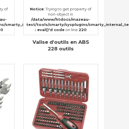
ty of
Notice
: Trying to get property of
non-object in
au-
/data/www/htdocs/mazeau-
57)
ins/smarty_internal_templatebase.php(157)
test/tools/smarty/sysplugins/smarty_internal_t
20
: eval()'d code
on line
220
Valise d'outils en ABS
228 outils