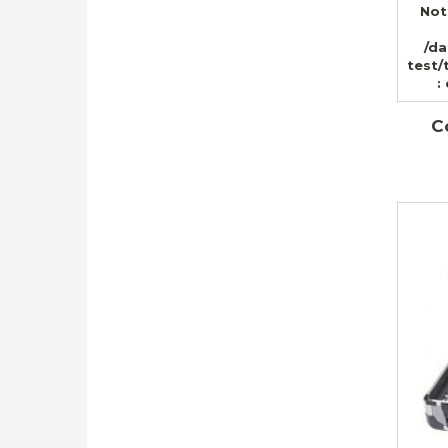
Not
/d
test/
:
C