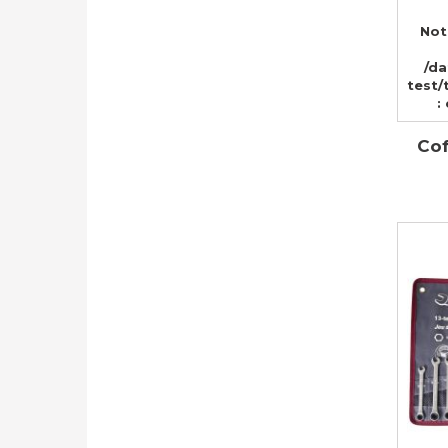
Not
/d
test/
:
Cof