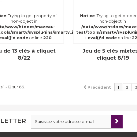
ice
: Trying to get property of
Notice
: Trying to get proper
non-object in
non-object in
ata/www/htdocs/mazeau-
/data/www/htdocs/maze
tools/smarty/sysplugins/smarty_internal_templatebase.php(1
test/tools/smarty/sysplug
 eval()'d code
on line
220
: eval()'d code
on line
2
u de 13 clés à cliquet
Jeu de 5 clés mixte
8/22
cliquet 8/19
 1 - 12 sur 66.
Précédent
1
2
LETTER