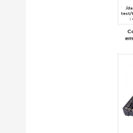
/d
test/
:
Co
em