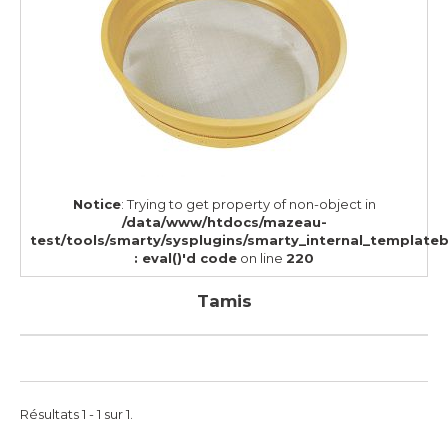
Notice
: Trying to get property of non-object in
/data/www/htdocs/mazeau-
test/tools/smarty/sysplugins/smarty_internal_template
: eval()'d code
on line
220
Tamis
Résultats 1 - 1 sur 1.