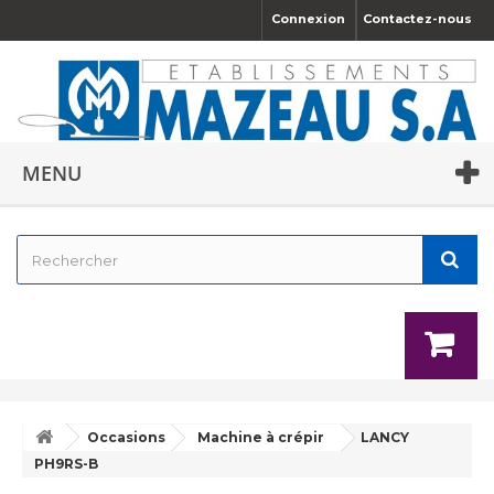
Connexion
Contactez-nous
MENU
Occasions
Machine à crépir
LANCY
PH9RS-B